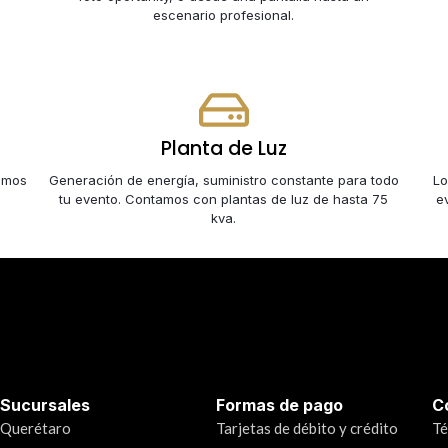
escenario profesional.
Planta de Luz
omos
Generación de energía, suministro constante para todo
Lo
tu evento. Contamos con plantas de luz de hasta 75
e
kva.
Sucursales
Formas de pago
C
Querétaro
Tarjetas de débito y crédito
Té