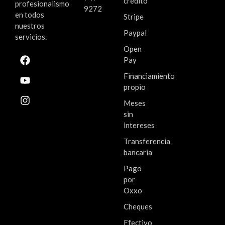
crédito
profesionalismo
9272
en todos
Stripe
nuestros
Paypal
servicios.
Open
Pay
Financiamiento
propio
Meses
sin
intereses
Transferencia
bancaria
Pago
por
Oxxo
Cheques
Efectivo