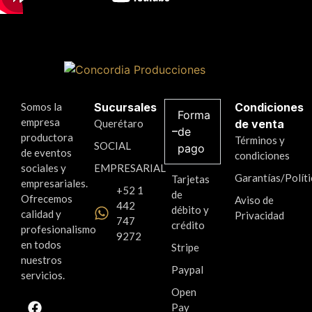
Somos la
Sucursales
Condiciones
Forma
empresa
Querétaro
de venta
de
productora
Términos y
SOCIAL
pago
de eventos
condiciones
sociales y
EMPRESARIAL
Garantías/Políti
Tarjetas
empresariales.
+52 1
de
Ofrecemos
Aviso de
442
débito y
calidad y
Privacidad
747
crédito
profesionalismo
9272
en todos
Stripe
nuestros
Paypal
servicios.
Open
Pay