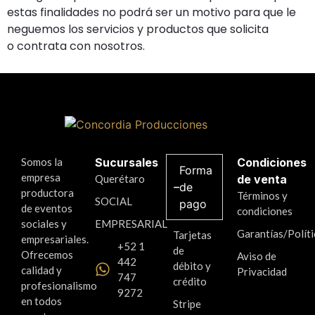
estas finalidades no podrá ser un motivo para que le
neguemos los servicios y productos que solicita
o contrata con nosotros.
Somos la
Sucursales
Condiciones
Forma
empresa
Querétaro
de venta
de
productora
Términos y
SOCIAL
pago
de eventos
condiciones
sociales y
EMPRESARIAL
Garantías/Políti
Tarjetas
empresariales.
+52 1
de
Ofrecemos
Aviso de
442
débito y
calidad y
Privacidad
747
crédito
profesionalismo
9272
en todos
Stripe