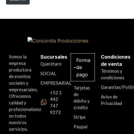
Somos la
Sucursales
Condiciones
Forma
empresa
Querétaro
de venta
de
productora
Términos y
SOCIAL
pago
de eventos
condiciones
sociales y
EMPRESARIAL
Garantías/Políti
Tarjetas
empresariales.
+52 1
de
Ofrecemos
Aviso de
442
débito y
calidad y
Privacidad
747
crédito
profesionalismo
9272
en todos
Stripe
nuestros
Paypal
servicios.