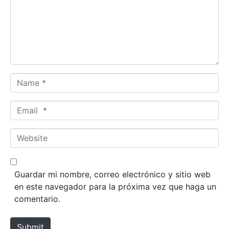
m
e
n
t
*
N
a
m
E
e
m
*
a
W
i
e
l
b
*
s
Guardar mi nombre, correo electrónico y sitio web
i
en este navegador para la próxima vez que haga un
t
comentario.
e
Submit