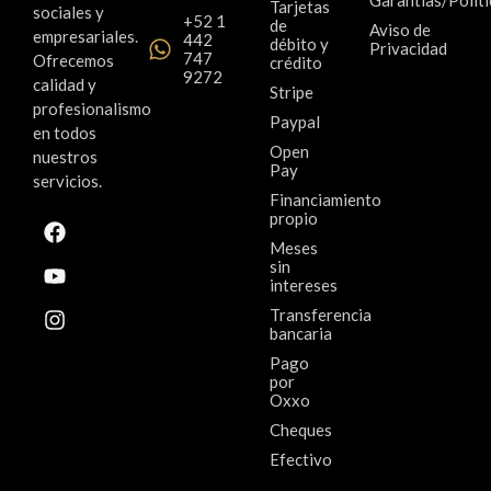
Garantías/Políti
Tarjetas
sociales y
+52 1
de
Aviso de
empresariales.
442
débito y
Privacidad
747
Ofrecemos
crédito
9272
calidad y
Stripe
profesionalismo
Paypal
en todos
Open
nuestros
Pay
servicios.
Financiamiento
propio
Meses
sin
intereses
Transferencia
bancaria
Pago
por
Oxxo
Cheques
Efectivo